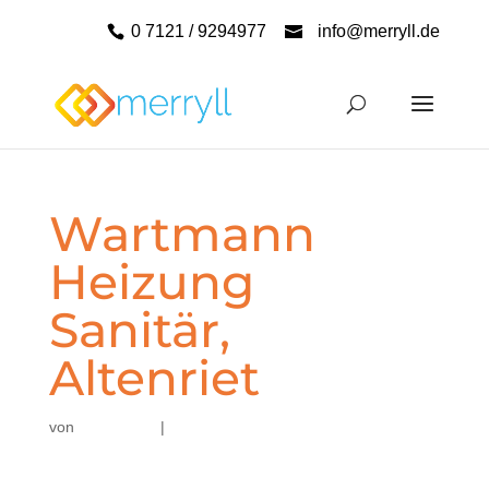
0 7121 / 9294977
info@merryll.de
Wartmann
Heizung
Sanitär,
Altenriet
von
|