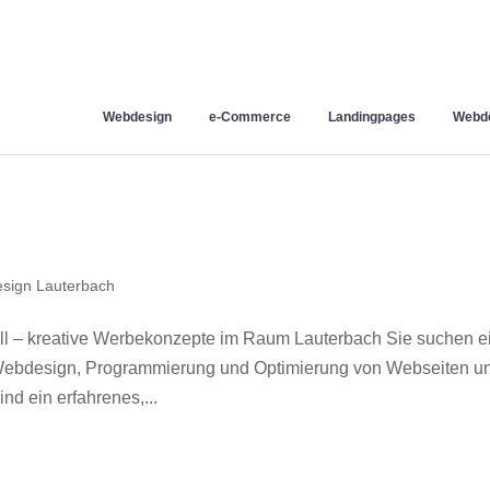
Webdesign
e-Commerce
Landingpages
Webde
sign Lauterbach
l – kreative Werbekonzepte im Raum Lauterbach Sie suchen e
r Webdesign, Programmierung und Optimierung von Webseiten u
d ein erfahrenes,...