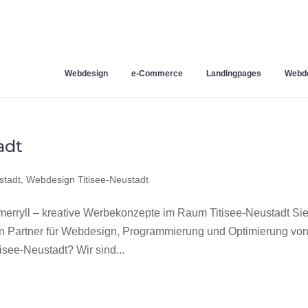
Webdesign
e-Commerce
Landingpages
Webde
adt
stadt
,
Webdesign Titisee-Neustadt
erryll – kreative Werbekonzepte im Raum Titisee-Neustadt Si
en Partner für Webdesign, Programmierung und Optimierung vo
see-Neustadt? Wir sind...