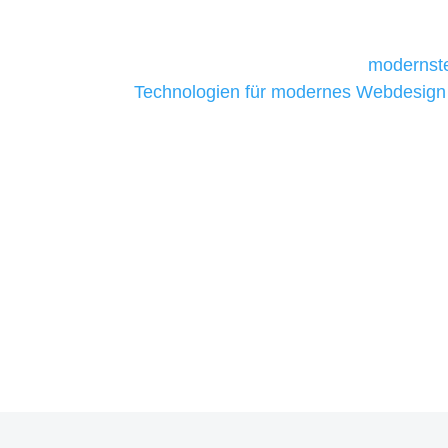
daher Tools und Technologien benötigen,
Unternehmen die kostengünstigsten un
liefern. Daher verwenden wir
modernste
Technologien für modernes Webdesign
allen Webprojekten zufriedenzustellen.
Sie haben Fragen zu Ihre
07121 / 9294977
info@merryll.de