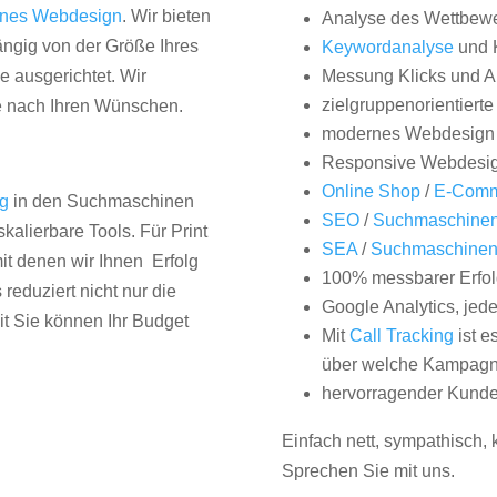
nes Webdesign
. Wir bieten
Analyse des Wettbew
hängig von der Größe Ihres
Keywordanalyse
und 
 ausgerichtet. Wir
Messung Klicks und A
zielgruppenorientiert
e nach Ihren Wünschen.
modernes Webdesign
Responsive Webdesi
Online Shop
/
E-Comm
ng
in den Suchmaschinen
SEO
/
Suchmaschinen
kalierbare Tools. Für Print
SEA
/
Suchmaschine
it denen wir Ihnen Erfolg
100% messbarer Erfol
duziert nicht nur die
Google Analytics, jed
it Sie können Ihr Budget
Mit
Call Tracking
ist e
über welche Kampagne
hervorragender Kunde
Einfach nett, sympathisch,
Sprechen Sie mit uns.