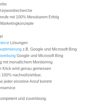
erbs
Keywordrecherche
nrufe mit 100% Messbarem Erfolg
e Marketingkonzepte
gn
erce
Lösungen
optimierung
z.B. Google und Microsoft Bing
nwerbung
Google und Microsoft Bing
g mit monatlichem Monitorring
er Klick wird genau gemessen
s 100% nachvollziehbar,
 jeder einzelne Anruf kommt
nservice
 kompetent und zuverlässig.