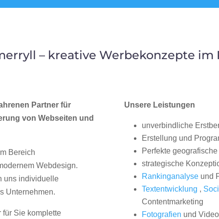
erryll – kreative Werbekonzepte i
ahrenen Partner für
Unsere Leistungen
erung von Webseiten und
unverbindliche Erstbe
Erstellung und Progr
Perfekte geografische 
im Bereich
strategische Konzepti
, modernem Webdesign.
Rankinganalyse
und P
uns individuelle
Textentwicklung
,
Soci
hes Unternehmen.
Contentmarketing
 für Sie komplette
Fotografien
und Videos