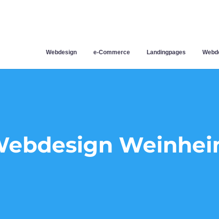
Webdesign
e-Commerce
Landingpages
Webde
ebdesign Weinhe