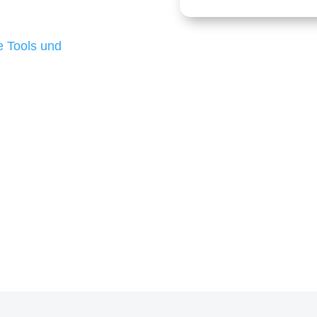
 die für ihr
d besten Ergebnisse
 Tools und
, um unsere Kunden in
m Projekt?