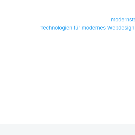
daher Tools und Technologien benötigen,
Unternehmen die kostengünstigsten un
liefern. Daher verwenden wir
modernste
Technologien für modernes Webdesign
allen Webprojekten zufriedenzustellen.
Sie haben Fragen zu Ihre
07121 / 9294977
info@merryll.de