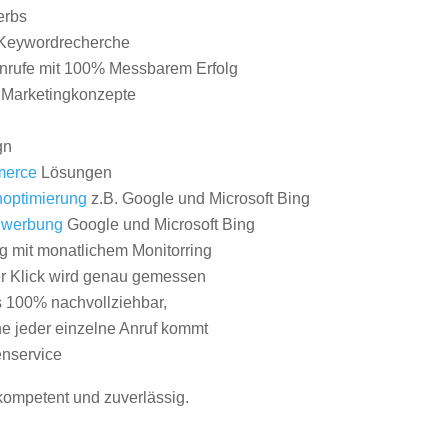
erbs
Keywordrecherche
nrufe mit 100% Messbarem Erfolg
e Marketingkonzepte
gn
erce
Lösungen
optimierung
z.B. Google und Microsoft Bing
nwerbung
Google und Microsoft Bing
g mit monatlichem Monitorring
er Klick wird genau gemessen
s 100% nachvollziehbar,
 jeder einzelne Anruf kommt
nservice
 kompetent und zuverlässig.