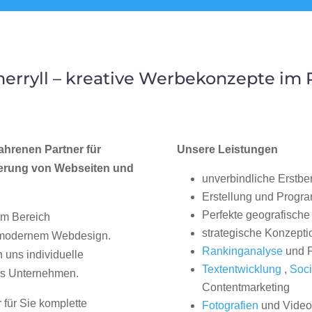
erryll – kreative Werbekonzepte im
ahrenen Partner für
Unsere Leistungen
erung von Webseiten und
unverbindliche Erstbe
Erstellung und Progr
Perfekte geografische 
im Bereich
strategische Konzepti
, modernem Webdesign.
Rankinganalyse
und P
uns individuelle
Textentwicklung
,
Soci
hes Unternehmen.
Contentmarketing
 für Sie komplette
Fotografien
und Videos