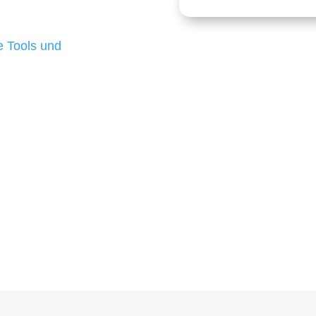
 die für ihr
d besten Ergebnisse
 Tools und
, um unsere Kunden in
m Projekt?