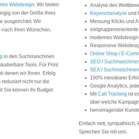
nes Webdesign
. Wir bieten
Analyse des Wettbew
hängig von der Größe Ihres
Keywordanalyse
und 
 ausgerichtet. Wir
Messung Klicks und A
zielgruppenorientiert
e nach Ihren Wünschen.
modernes Webdesign
Responsive Webdesi
Online Shop
/
E-Comm
ng
in den Suchmaschinen
SEO
/
Suchmaschinen
kalierbare Tools. Für Print
SEA
/
Suchmaschine
it denen wir Ihnen Erfolg
100% messbarer Erfol
duziert nicht nur die
Google Analytics, jed
it Sie können Ihr Budget
Mit
Call Tracking
ist e
über welche Kampagne
hervorragender Kunde
Einfach nett, sympathisch,
Sprechen Sie mit uns.