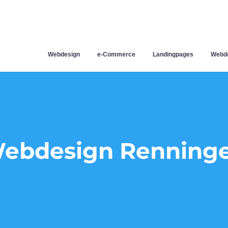
Webdesign
e-Commerce
Landingpages
Webde
ebdesign Renning