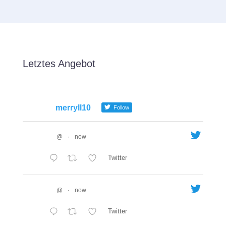
Letztes Angebot
merryll10
Follow
@
·
now
Twitter
@
·
now
Twitter