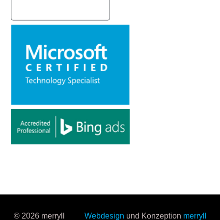
© 2026 merryll
Webdesign
und Konzeption
merryll