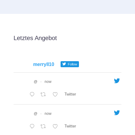
Letztes Angebot
merryll10
Follow
@
·
now
Twitter
@
·
now
Twitter