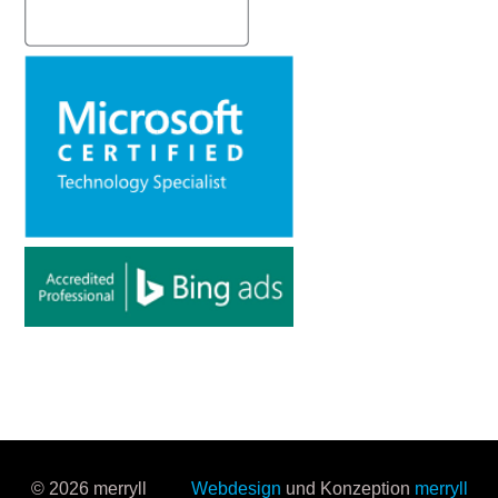
© 2026 merryll
Webdesign
und Konzeption
merryll