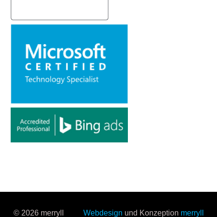
© 2026 merryll
Webdesign
und Konzeption
merryll