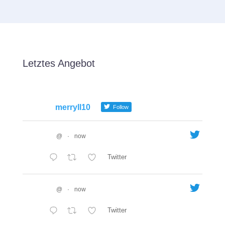
Letztes Angebot
merryll10
Follow
@
·
now
Twitter
@
·
now
Twitter