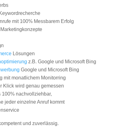
erbs
Keywordrecherche
nrufe mit 100% Messbarem Erfolg
e Marketingkonzepte
gn
erce
Lösungen
optimierung
z.B. Google und Microsoft Bing
nwerbung
Google und Microsoft Bing
g mit monatlichem Monitorring
er Klick wird genau gemessen
s 100% nachvollziehbar,
 jeder einzelne Anruf kommt
nservice
 kompetent und zuverlässig.