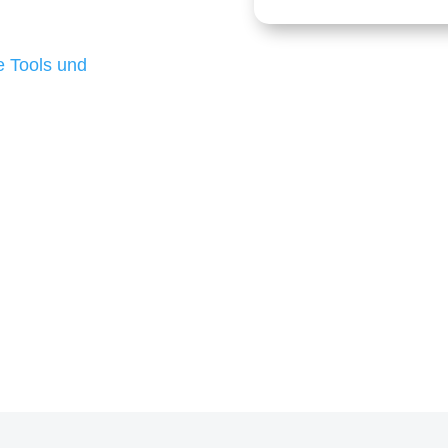
 die für ihr
d besten Ergebnisse
 Tools und
, um unsere Kunden in
m Projekt?