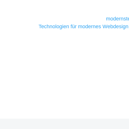
daher Tools und Technologien benötigen,
Unternehmen die kostengünstigsten un
liefern. Daher verwenden wir
modernste
Technologien für modernes Webdesign
allen Webprojekten zufriedenzustellen.
Sie haben Fragen zu Ihre
07121 / 9294977
info@merryll.de