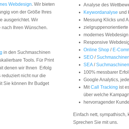
nes Webdesign
. Wir bieten
Analyse des Wettbew
hängig von der Größe Ihres
Keywordanalyse
und 
 ausgerichtet. Wir
Messung Klicks und A
zielgruppenorientiert
e nach Ihren Wünschen.
modernes Webdesign
Responsive Webdesi
Online Shop
/
E-Comm
ng
in den Suchmaschinen
SEO
/
Suchmaschinen
kalierbare Tools. Für Print
SEA
/
Suchmaschine
it denen wir Ihnen Erfolg
100% messbarer Erfol
duziert nicht nur die
Google Analytics, jed
it Sie können Ihr Budget
Mit
Call Tracking
ist e
über welche Kampagne
hervorragender Kunde
Einfach nett, sympathisch,
Sprechen Sie mit uns.