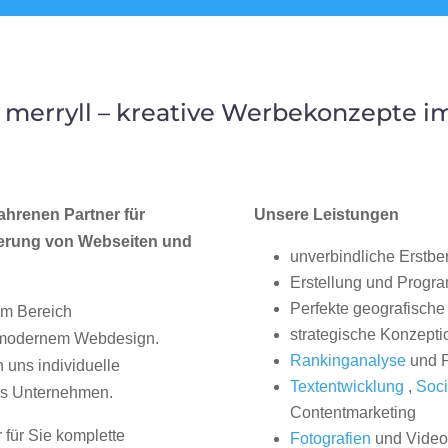
merryll – kreative Werbekonzepte 
ahrenen Partner für
Unsere Leistungen
erung von Webseiten und
unverbindliche Erstbe
Erstellung und Progr
Perfekte geografische 
im Bereich
strategische Konzepti
, modernem Webdesign.
Rankinganalyse
und P
uns individuelle
Textentwicklung
,
Soci
hes Unternehmen.
Contentmarketing
 für Sie komplette
Fotografien
und Videos