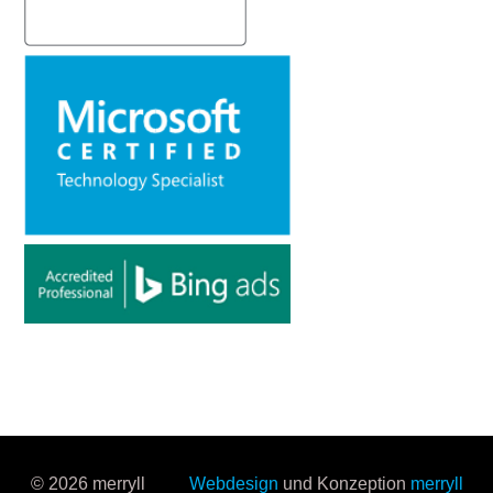
© 2026 merryll
Webdesign
und Konzeption
merryll