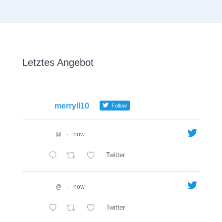
Letztes Angebot
merryll10
Follow
@
·
now
Twitter
@
·
now
Twitter