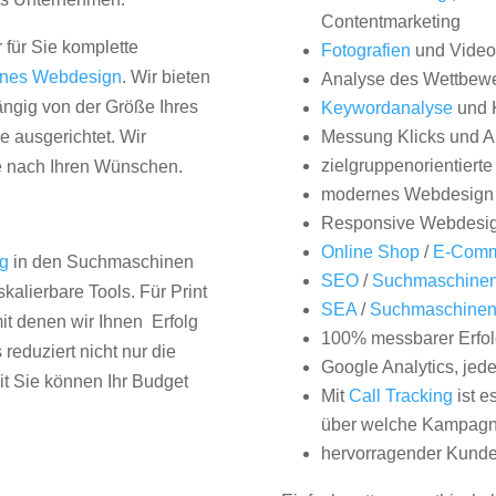
Contentmarketing
 für Sie komplette
Fotografien
und Videos
nes Webdesign
. Wir bieten
Analyse des Wettbew
hängig von der Größe Ihres
Keywordanalyse
und 
 ausgerichtet. Wir
Messung Klicks und A
zielgruppenorientiert
e nach Ihren Wünschen.
modernes Webdesign
Responsive Webdesi
Online Shop
/
E-Comm
ng
in den Suchmaschinen
SEO
/
Suchmaschinen
kalierbare Tools. Für Print
SEA
/
Suchmaschine
it denen wir Ihnen Erfolg
100% messbarer Erfol
duziert nicht nur die
Google Analytics, jed
it Sie können Ihr Budget
Mit
Call Tracking
ist e
über welche Kampagne
hervorragender Kunde