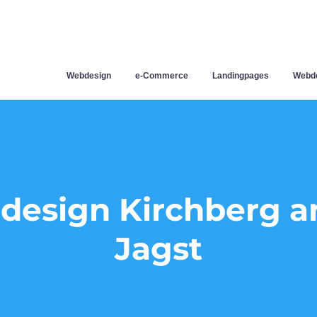
Webdesign
e-Commerce
Landingpages
Webde
esign Kirchberg a
Jagst