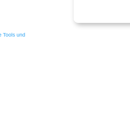
onders anspruchsvoll,
e Budgets verfügen und
 die für ihr
d besten Ergebnisse
 Tools und
, um unsere Kunden in
m Projekt?