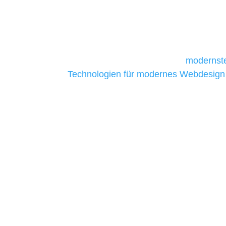
und mittelständische Unternehmen bes
da sie in der Regel nur über begrenzt
daher Tools und Technologien benötigen,
Unternehmen die kostengünstigsten un
liefern. Daher verwenden wir
modernste
Technologien für modernes Webdesign
allen Webprojekten zufriedenzustellen.
Sie haben Fragen zu Ihre
07121 / 9294977
info@merryll.de