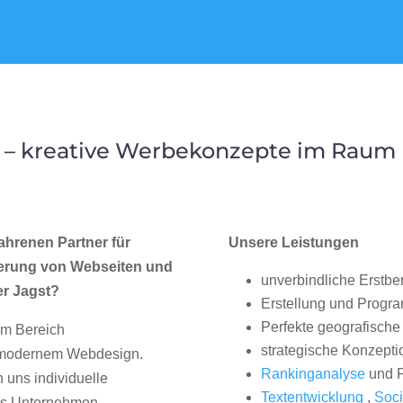
 – kreative Werbekonzepte im Raum K
ahrenen Partner für
Unsere Leistungen
erung von Webseiten und
unverbindliche Erstbe
er Jagst?
Erstellung und Progr
Perfekte geografische 
im Bereich
strategische Konzepti
, modernem Webdesign.
Rankinganalyse
und P
uns individuelle
Textentwicklung
,
Soci
hes Unternehmen.