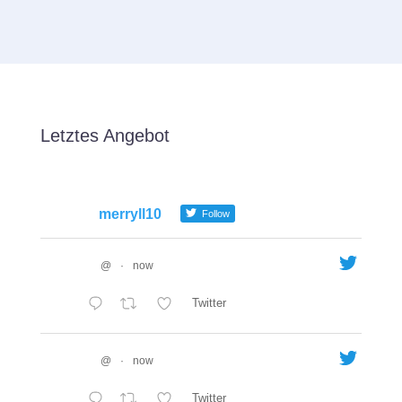
Letztes Angebot
merryll10
Follow
@
·
now
Twitter
@
·
now
Twitter