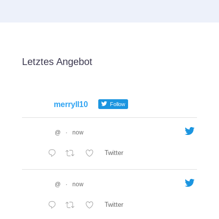
Letztes Angebot
merryll10
Follow
@
·
now
Twitter
@
·
now
Twitter