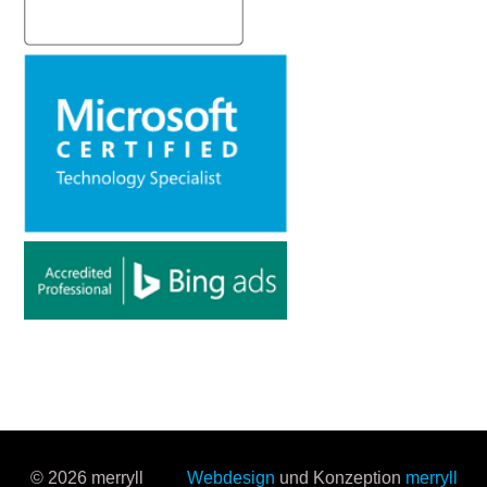
© 2026 merryll
Webdesign
und Konzeption
merryll