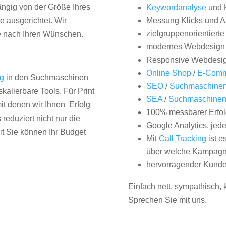
hängig von der Größe Ihres
Keywordanalyse
und 
 ausgerichtet. Wir
Messung Klicks und A
zielgruppenorientiert
e nach Ihren Wünschen.
modernes Webdesign
Responsive Webdesi
Online Shop
/
E-Comm
ng
in den Suchmaschinen
SEO
/
Suchmaschinen
kalierbare Tools. Für Print
SEA
/
Suchmaschine
it denen wir Ihnen Erfolg
100% messbarer Erfol
duziert nicht nur die
Google Analytics, jed
it Sie können Ihr Budget
Mit
Call Tracking
ist e
über welche Kampagne
hervorragender Kunde
Einfach nett, sympathisch,
Sprechen Sie mit uns.