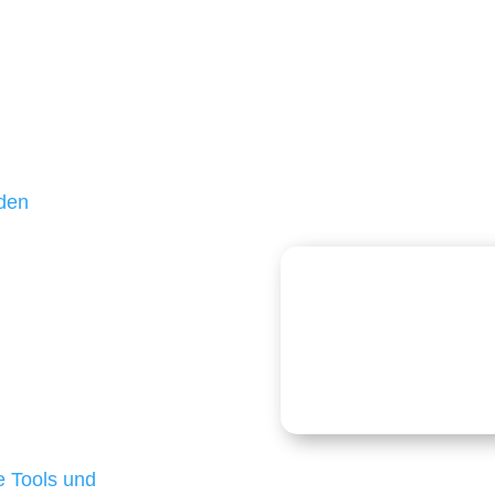
Aufbau und Wachstum
unden sind kleine und
ßteil unserer Kunden
hr als 10 Jahren treu –
 und einen langfristigen
nden
echnologien
logien ist für kleine
Kostenlose
onders anspruchsvoll,
e Budgets verfügen und
 die für ihr
d besten Ergebnisse
 Tools und