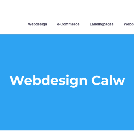
Webdesign
e-Commerce
Landingpages
Webde
Webdesign Calw