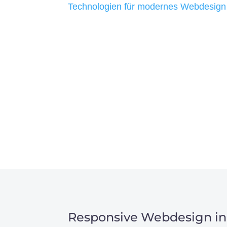
Technologien für modernes Webdesign
allen Webprojekten zufriedenzustellen.
Sie haben Fragen zu Ihre
07121 / 9294977
info@merryll.de
Responsive Webdesign in