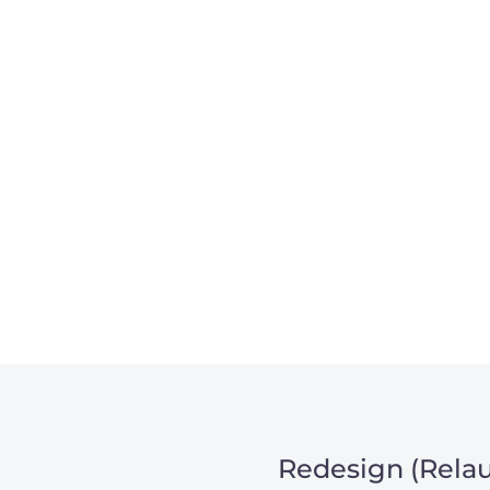
, um unsere Kunden in
m Projekt?
Redesign (Relau