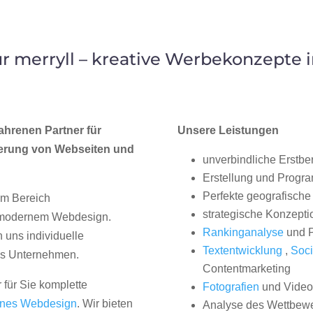
 merryll – kreative Werbekonzepte
ahrenen Partner für
Unsere Leistungen
erung von Webseiten und
unverbindliche Erstbe
Erstellung und Progr
Perfekte geografische 
im Bereich
strategische Konzepti
, modernem Webdesign.
Rankinganalyse
und P
uns individuelle
Textentwicklung
,
Soci
hes Unternehmen.
Contentmarketing
 für Sie komplette
Fotografien
und Videos
nes Webdesign
. Wir bieten
Analyse des Wettbew