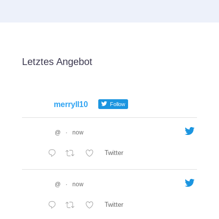
Letztes Angebot
merryll10
Follow
@
·
now
Twitter
@
·
now
Twitter