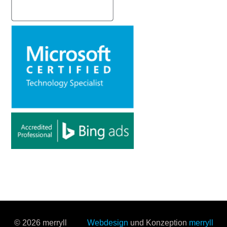
© 2026 merryll
Webdesign
und Konzeption
merryll